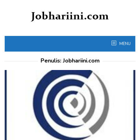
Skip
to
content
MENU
Penulis:
Jobhariini.com