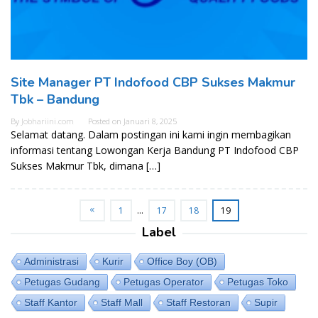
Site Manager PT Indofood CBP Sukses Makmur
Tbk – Bandung
By
Jobhariini.com
Posted on
Januari 8, 2025
Selamat datang. Dalam postingan ini kami ingin membagikan
informasi tentang Lowongan Kerja Bandung PT Indofood CBP
Sukses Makmur Tbk, dimana […]
1
…
17
18
19
Label
Administrasi
Kurir
Office Boy (OB)
Petugas Gudang
Petugas Operator
Petugas Toko
Staff Kantor
Staff Mall
Staff Restoran
Supir