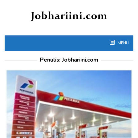
Skip
to
content
MENU
Penulis:
Jobhariini.com