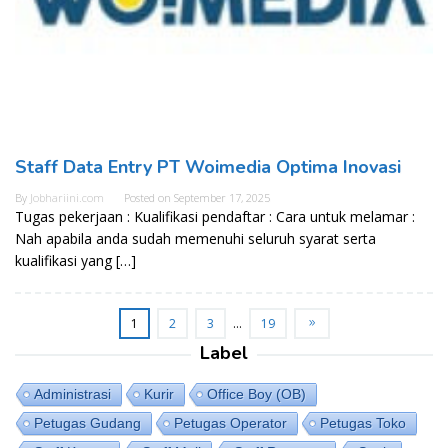
Staff Data Entry PT Woimedia Optima Inovasi
By
Jobhariini.com
Posted on
September 17, 2025
Tugas pekerjaan : Kualifikasi pendaftar : Cara untuk melamar :
Nah apabila anda sudah memenuhi seluruh syarat serta
kualifikasi yang […]
1
2
3
…
19
Label
Administrasi
Kurir
Office Boy (OB)
Petugas Gudang
Petugas Operator
Petugas Toko