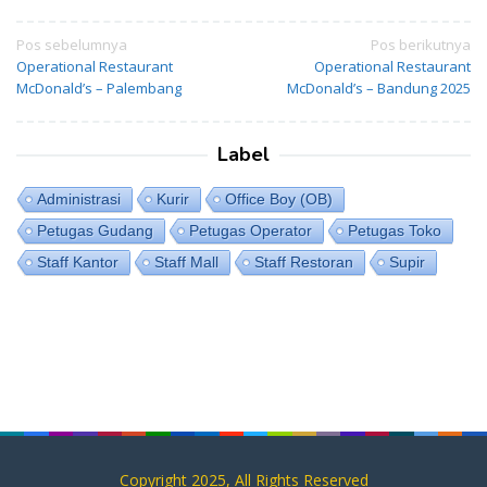
Navigasi
Pos sebelumnya
Pos berikutnya
pos
Operational Restaurant
Operational Restaurant
McDonald’s – Palembang
McDonald’s – Bandung 2025
Label
Administrasi
Kurir
Office Boy (OB)
Petugas Gudang
Petugas Operator
Petugas Toko
Staff Kantor
Staff Mall
Staff Restoran
Supir
Copyright 2025, All Rights Reserved