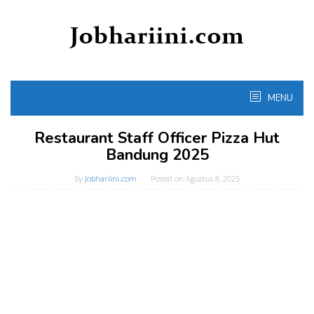
Skip
to
content
MENU
Restaurant Staff Officer Pizza Hut
Bandung 2025
By
Jobhariini.com
Posted on
Agustus 8, 2025