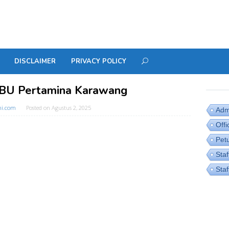
DISCLAIMER
PRIVACY POLICY
PBU Pertamina Karawang
ni.com
Posted on
Agustus 2, 2025
Admi
Off
Pet
Staf
Sta