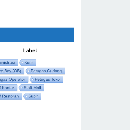
Label
nistrasi
Kurir
ice Boy (OB)
Petugas Gudang
ugas Operator
Petugas Toko
f Kantor
Staff Mall
ff Restoran
Supir