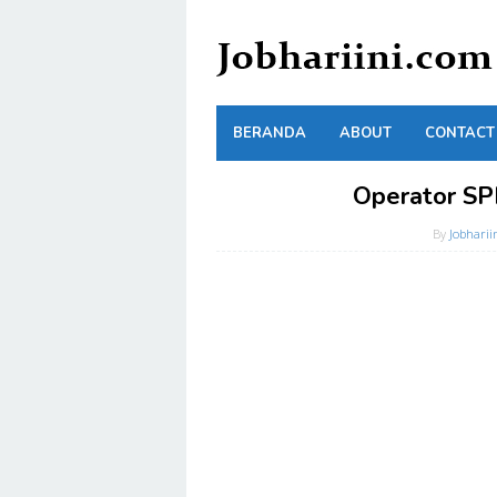
Skip
to
content
BERANDA
ABOUT
CONTACT
Operator S
By
Jobharii